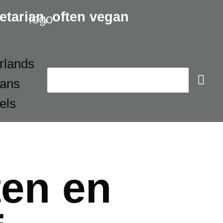
etarian,
often vegan
ten en