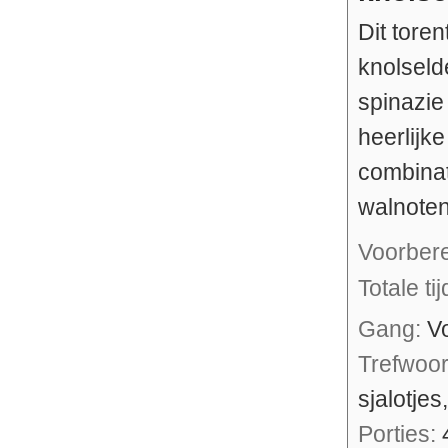
Dit toren
knolseld
spinazie
heerlijk
combinat
walnoten
Voorber
Totale ti
Gang:
V
Trefwoo
sjalotjes
Porties: