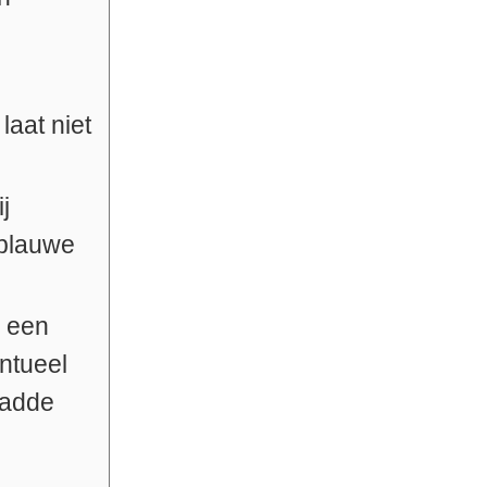
aat niet
j
 blauwe
r een
ntueel
ladde