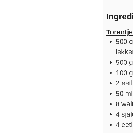
Ingred
Torentje
500
lekke
500
100
2
eet
50
ml
8
wal
4
sjal
4
eet