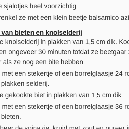
e sjalotjes heel voorzichtig.
enkel ze met een klein beetje balsamico azi
 van bieten en knolselderij
de knolselderij in plakken van 1,5 cm dik. K
en ongeveer 30 minuten totdat ze beetgaar z
r als ze nog een bite hebben.
 met een stekertje of een borrelglaasje 24 r
 plakken selderij.
de gekookte biet in plakken van 1,5 cm dik.
 met een stekertje of een borrelglaasje 36 r
 bieten.
heer de spinazie, kruid met zout en pureer i