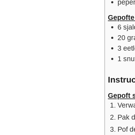
peper
Gepofte 
6
sjal
20
g
3
eet
1
snu
Instru
Gepoft s
Verwa
Pak d
Pof d