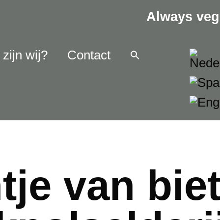
Always veg
zijn wij?
Contact
tje van bie