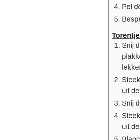
Pel d
Bespr
Torentje
Snij 
plakk
lekke
Steek
uit de
Snij 
Steek
uit de
Blanc