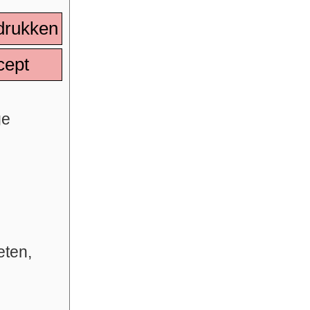
drukken
cept
ge
eten,