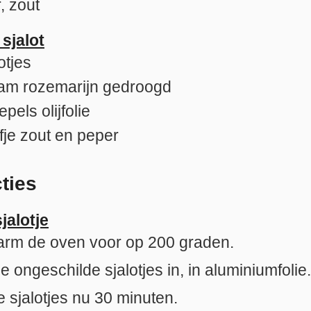
, zout
sjalot
otjes
ram
rozemarijn gedroogd
lepels
olijfolie
fje
zout en peper
cties
jalotje
rm de oven voor op 200 graden.
e ongeschilde sjalotjes in, in aluminiumfolie.
e sjalotjes nu 30 minuten.