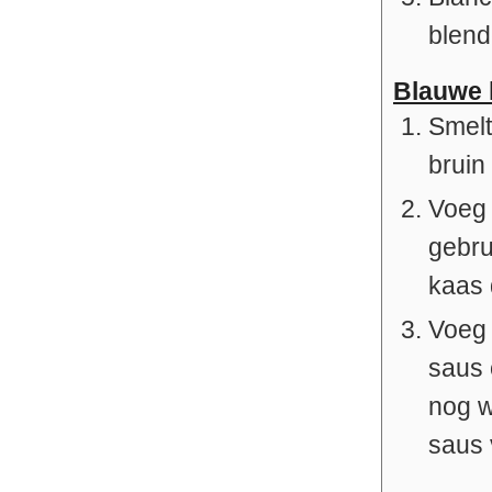
blend
Blauwe 
Smelt
bruin
Voeg 
gebru
kaas d
Voeg 
saus 
nog w
saus 