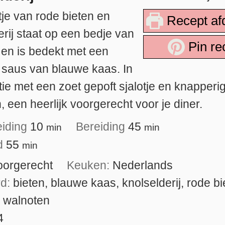
tje van rode bieten en
Recept af
erij staat op een bedje van
Pin re
 en is bedekt met een
e saus van blauwe kaas. In
ie met een zoet gepoft sjalotje en knapperi
, een heerlijk voorgerecht voor je diner.
eiding
10
Bereiding
45
min
min
jd
55
min
oorgerecht
Keuken:
Nederlands
rd:
bieten, blauwe kaas, knolselderij, rode bi
, walnoten
4