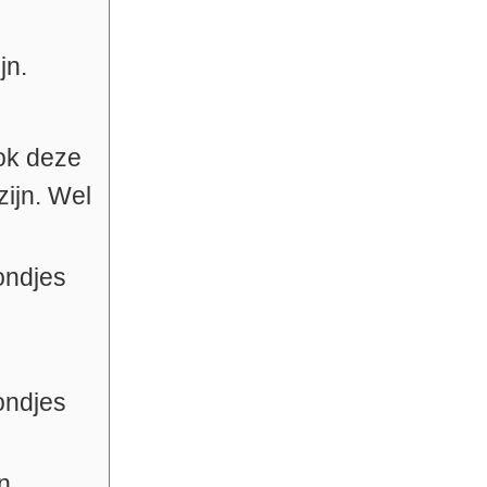
jn.
ook deze
ijn. Wel
ondjes
ondjes
n