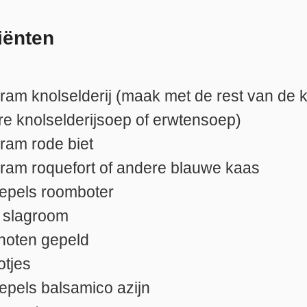
iënten
gram
knolselderij (maak met de rest van de 
re knolselderijsoep of erwtensoep)
gram
rode biet
gram
roquefort of andere blauwe kaas
lepels
roomboter
slagroom
noten gepeld
otjes
lepels
balsamico azijn