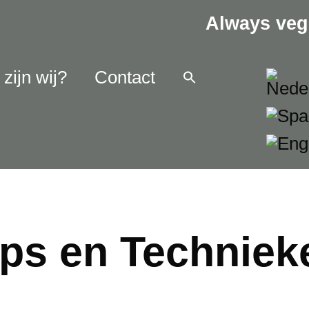
Always veg
zijn wij?
Contact
ips en Techniek