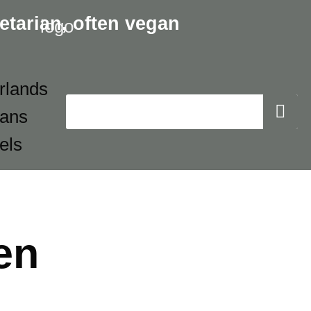
etarian,
often vegan
en