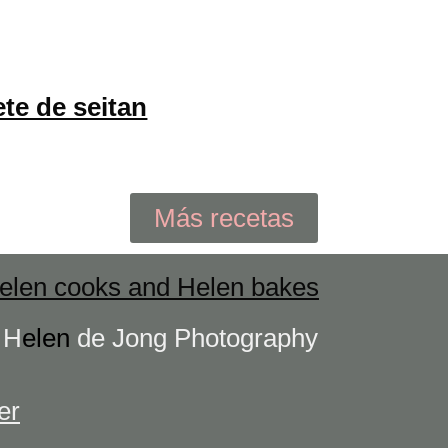
ete de seitan
Más recetas
elen cooks and Helen bakes
s
H
elen
de Jong Photography
er