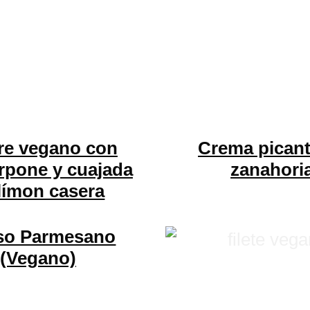
re vegano con
Crema picant
pone y cuajada
zanahori
límon casera
so Parmesano
(Vegano)