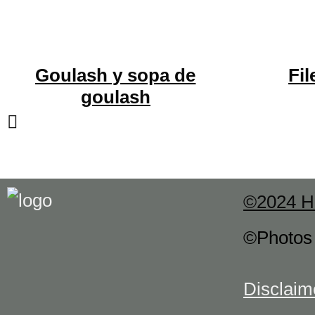
Goulash y sopa de
Fil
goulash
©2024 H
©Photo
Disclaim