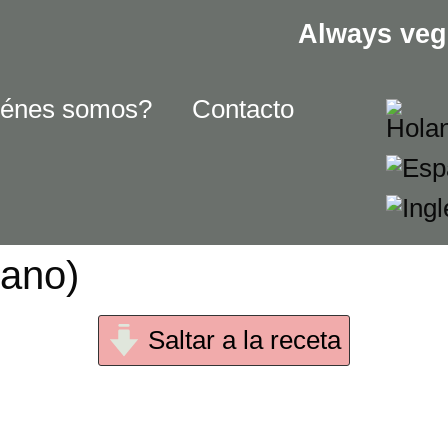
Always veg
énes somos?
Contacto
gano)
Saltar a la receta