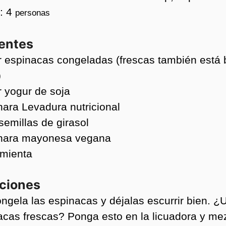
s:
4
personas
ientes
r
espinacas congeladas (frescas también está 
)
r
yogur de soja
hara
Levadura nutricional
semillas de girasol
hara
mayonesa vegana
imienta
cciones
ngela las espinacas y déjalas escurrir bien. ¿
acas frescas? Ponga esto en la licuadora y me