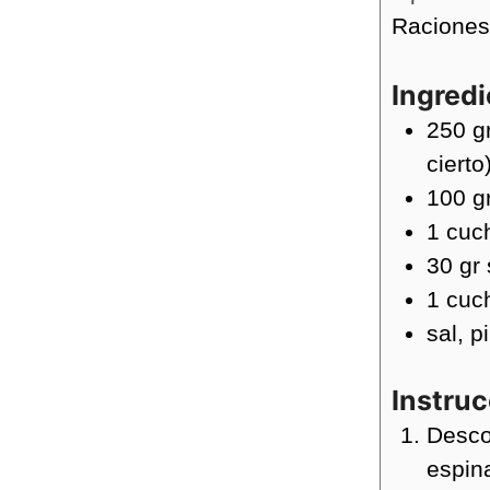
Racione
Ingred
250
g
cierto
100
g
1
cuc
30
gr
1
cuc
sal, p
Instru
Desco
espin