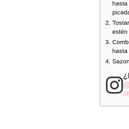
hasta
picad
Tostar
estén
Combi
hasta
Sazon
¿
@
#