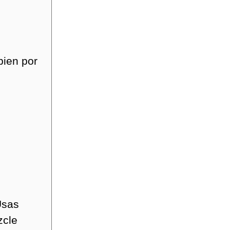
bien por
Usas
zcle