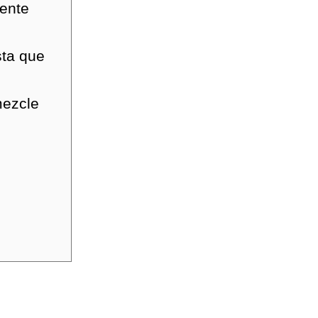
ente
sta que
mezcle