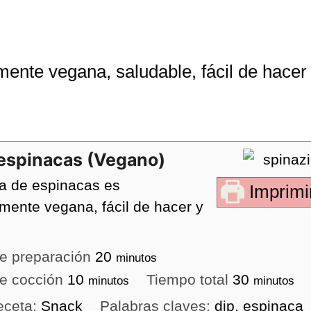
nte vegana, saludable, fácil de hacer 
 espinacas (Vegano)
sa de espinacas es
Imprimir
mente vegana, fácil de hacer y
.
e preparación
20
minutos
e cocción
10
Tiempo total
30
minutos
minutos
eceta:
Snack
Palabras claves:
dip, espinaca