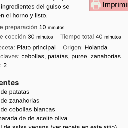
Imprimir
 ingredientes del guiso se
n el horno y listo.
e preparación
10
minutos
e cocción
30
Tiempo total
40
minutos
minutos
eceta:
Plato principal
Origen:
Holanda
 claves:
cebollas, patatas, puree, zanahorias
s:
2
ientes
 de
patatas
 de
zanahorias
 de
cebollas blancas
harada de
de aceite oliva
l de
salsa vegana (ver receta en este sitio)