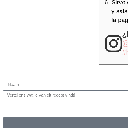
Sirve
y sal
la pág
¿
@
#