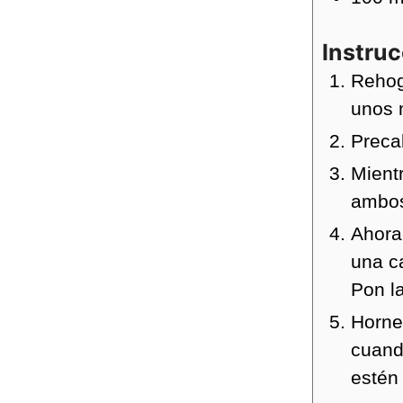
Instru
Rehoga
unos 
Preca
Mientr
ambos
Ahora
una ca
Pon la
Horne
cuand
estén