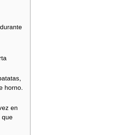
 durante
rta
patatas,
e horno.
vez en
r que