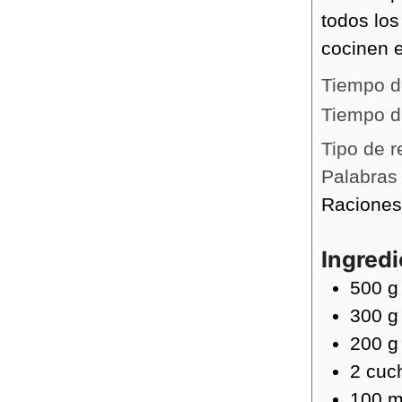
todos los
cocinen e
Tiempo d
Tiempo d
Tipo de r
Palabras
Racione
Ingred
500
g
300
g
200
g
2
cuc
100
m