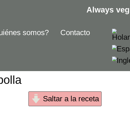
Always veg
uiénes somos?
Contacto
bolla
Saltar a la receta