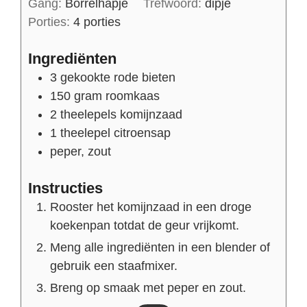
Gang:
Borrelhapje
Trefwoord:
dipje
Porties:
4
porties
Ingrediënten
3
gekookte rode bieten
150
gram
roomkaas
2
theelepels
komijnzaad
1
theelepel
citroensap
peper, zout
Instructies
Rooster het komijnzaad in een droge
koekenpan totdat de geur vrijkomt.
Meng alle ingrediënten in een blender of
gebruik een staafmixer.
Breng op smaak met peper en zout.