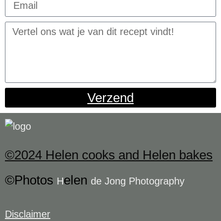
Verzend
©2024 Helen cooks and Helen bakes
©Photos
elen
H
de Jong Photography
Disclaimer