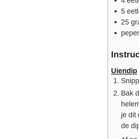
4
eet
5
eet
25
g
peper
Instru
Uiendip
Snipp
Bak d
helem
je di
de di