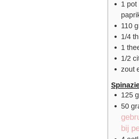
1
pot
papri
110
g
1/4
t
1
the
1/2
ci
zout 
Spinazi
125
50
g
gebr
bij p