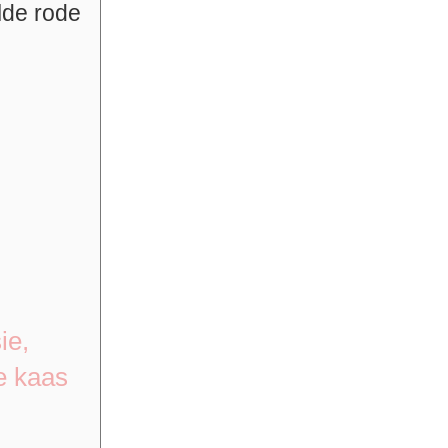
ilde rode
ie,
e kaas