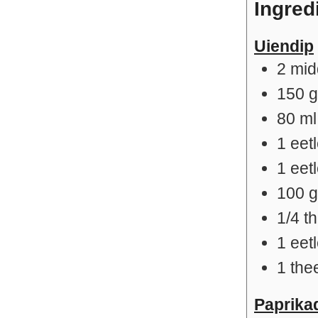
Ingred
Uiendip
2
mid
150
80
ml
1
eet
1
eet
100
1/4
t
1
eet
1
the
Paprika