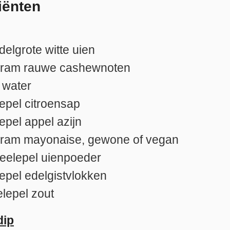
iënten
delgrote witte uien
gram
rauwe cashewnoten
water
lepel
citroensap
lepel
appel azijn
gram
mayonaise, gewone of vegan
heelepel
uienpoeder
lepel
edelgistvlokken
elepel
zout
dip