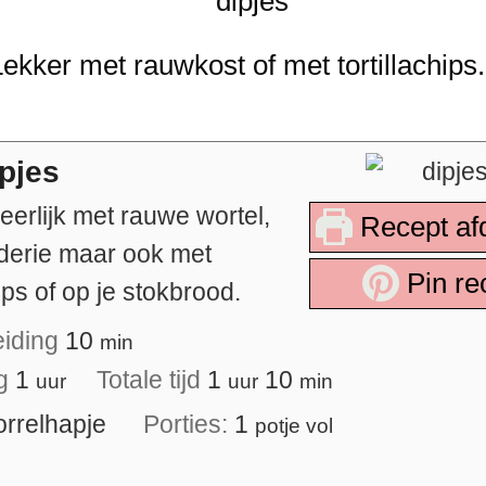
ekker met rauwkost of met tortillachips.
ipjes
eerlijk met rauwe wortel,
Recept af
derie maar ook met
Pin re
hips of op je stokbrood.
eiding
10
min
ng
1
Totale tijd
1
10
uur
uur
min
orrelhapje
Porties:
1
potje vol