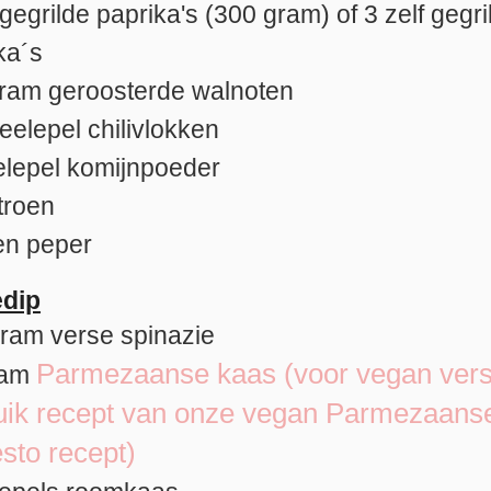
gegrilde paprika's (300 gram) of 3 zelf gegr
ka´s
ram
geroosterde walnoten
heelepel
chilivlokken
elepel
komijnpoeder
troen
en peper
edip
gram
verse spinazie
Parmezaanse kaas (voor vegan vers
ram
uik recept van onze vegan Parmezaans
esto recept)