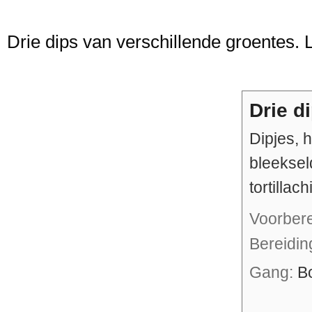
Drie dips van verschillende groentes. L
Drie d
Dipjes, h
bleeksel
tortillac
Voorber
Bereidi
Gang:
B