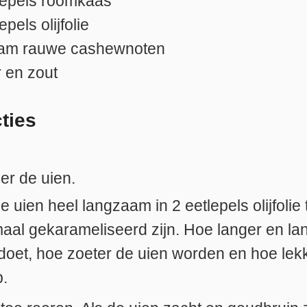
lepels
roomkaas
lepels
olijfolie
ram
rauwe cashewnoten
 en zout
cties
er de uien.
e uien heel langzaam in 2 eetlepels olijfolie 
aal gekarameliseerd zijn. Hoe langer en l
t doet, hoe zoeter de uien worden en hoe lek
p.