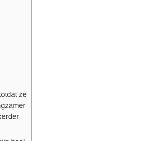
totdat ze
angzamer
kerder