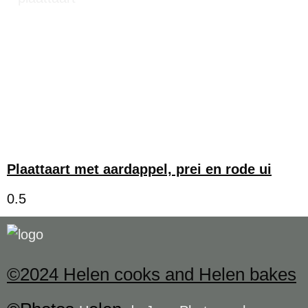
Plaattaart met aardappel, prei en rode ui
©2024 Helen cooks and Helen bakes