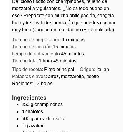
Delicioso risotto con champiñones, relleno de
mozzarella y guisantes. ¿No es todo bueno en
eso? Prepárate con mucha anticipación, congela
bien y tus invitados pensarán que puedes cocinar
muy bien (aunque en realidad no es complicado).
Tiempo de preparación
45
minutos
Tiempo de cocción
15
minutos
tiempo de enfriamiento
45
minutos
Tiempo total
1
hora
45
minutos
Tipo de receta:
Plato principal
Origen:
Italian
Palabras claves:
arroz, mozzarella, risotto
Raciones:
12
bolas
Ingredientes
250
g
champiñones
4
chalotes
500
g
arroz de risotto
1
g
azafran