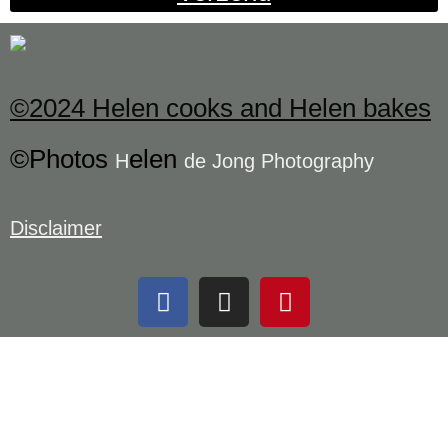
©2024 Helen cooks and Helen bakes
©Photos
elen
H
de Jong Photography
Disclaimer