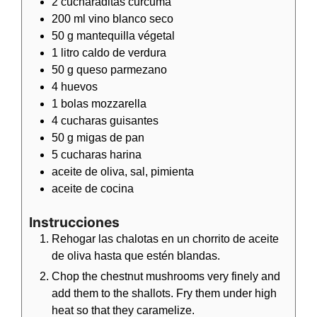
2
cucharaditas
curcuma
200
ml
vino blanco seco
50
g
mantequilla végetal
1
litro
caldo de verdura
50
g
queso parmezano
4
huevos
1
bolas
mozzarella
4
cucharas
guisantes
50
g
migas de pan
5
cucharas
harina
aceite de oliva, sal, pimienta
aceite de cocina
Instrucciones
Rehogar las chalotas en un chorrito de aceite
de oliva hasta que estén blandas.
Chop the chestnut mushrooms very finely and
add them to the shallots. Fry them under high
heat so that they caramelize.