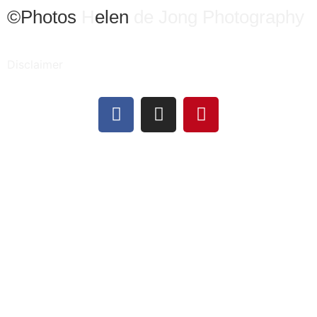
©Photos
H
elen
de Jong Photography
Disclaimer