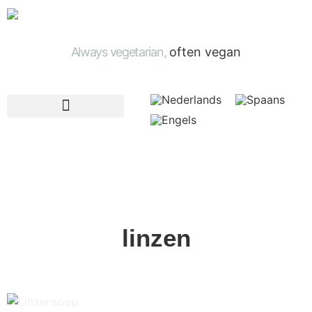
Always vegetarian,
often vegan
linzen