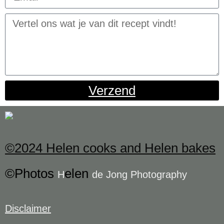
Verzend
©2024 Helen cooks and Helen bakes
©Photos
elen
H
de Jong Photography
Disclaimer