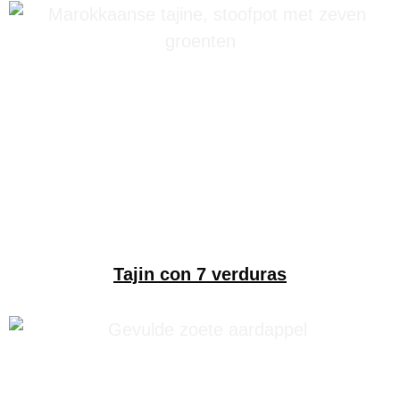
Tajin con 7 verduras