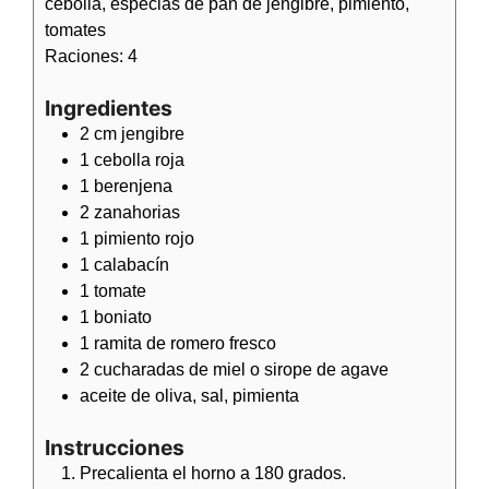
cebolla, especias de pan de jengibre, pimiento,
tomates
Raciones:
4
Ingredientes
2
cm
jengibre
1
cebolla roja
1
berenjena
2
zanahorias
1
pimiento rojo
1
calabacín
1
tomate
1
boniato
1
ramita de
romero fresco
2
cucharadas de
miel o sirope de agave
aceite de oliva, sal, pimienta
Instrucciones
Precalienta el horno a 180 grados.