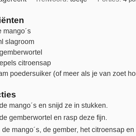
iënten
pe mango´s
l
slagroom
gemberwortel
lepels
citroensap
ram
poedersuiker (of meer als je van zoet ho
cties
 de mango´s en snijd ze in stukken.
 de gemberwortel en rasp deze fijn.
 de mango´s, de gember, het citroensap en