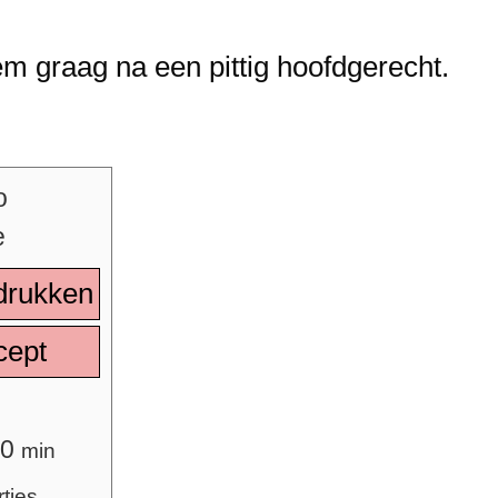
m graag na een pittig hoofdgerecht.
drukken
cept
20
min
rties