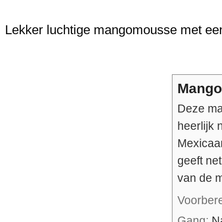
Lekker luchtige mangomousse met een p
Mango
Deze ma
heerlijk
Mexicaan
geeft net
van de 
Voorber
Gang:
N