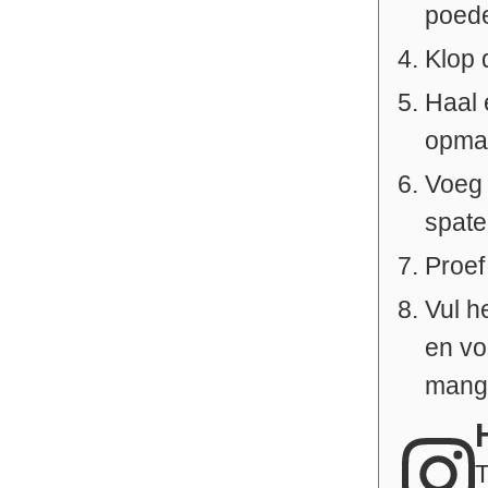
poede
Klop 
Haal 
opma
Voeg 
spate
Proef
Vul h
en vo
mango