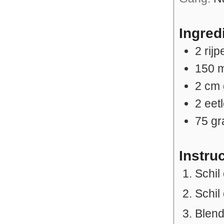
Ingred
2
rij
150
m
2
cm
2
eet
75
g
Instru
Schil
Schil
Blend