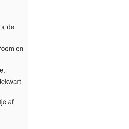
or de
groom en
e.
riekwart
e af.