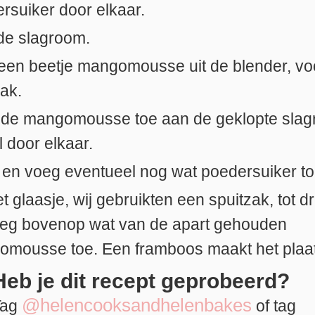
rsuiker door elkaar.
de slagroom.
een beetje mangomousse uit de blender, vo
ak.
de mangomousse toe aan de geklopte sla
l door elkaar.
 en voeg eventueel nog wat poedersuiker to
et glaasje, wij gebruikten een spuitzak, tot d
eg bovenop wat van de apart gehouden
mousse toe. Een framboos maakt het plaatj
Heb je dit recept geprobeerd?
@helencooksandhelenbakes
Tag
of tag