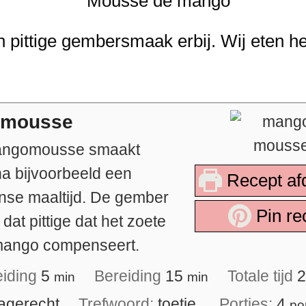
ittige gembersmaak erbij. Wij eten he
mousse
ngomousse smaakt
 na bijvoorbeeld een
Recept af
se maaltijd. De gember
Pin re
 dat pittige dat het zoete
mango compenseert.
eiding
5
Bereiding
15
Totale tijd
min
min
agerecht
Trefwoord:
toetje
Porties:
4
po