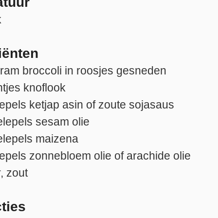
atuur
k
iënten
gram
broccoli in roosjes gesneden
ntjes
knoflook
lepels
ketjap asin of zoute sojasaus
elepels
sesam olie
elepels
maizena
lepels
zonnebloem olie of arachide olie
, zout
cties