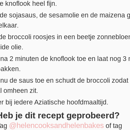
e knoflook heel fijn.
de sojasaus, de sesamolie en de maizena 
elkaar.
e broccoli roosjes in een beetje zonnebloe
ide olie.
na 2 minuten de knoflook toe en laat nog 3
bakken.
nu de saus toe en schudt de broccoli zodat
l omheen zit.
r bij iedere Aziatische hoofdmaaltijd.
Heb je dit recept geprobeerd?
@helencooksandhelenbakes
Tag
of tag