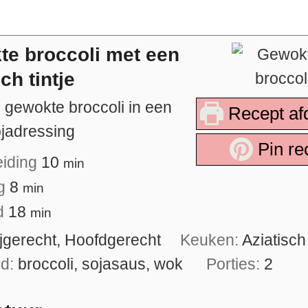
e broccoli met een
ch tintje
e gewokte broccoli in een
Recept af
ojadressing
Pin re
eiding
10
min
ng
8
min
jd
18
min
ijgerecht, Hoofdgerecht
Keuken:
Aziatisch
rd:
broccoli, sojasaus, wok
Porties:
2