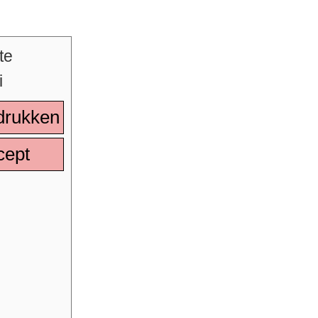
drukken
cept