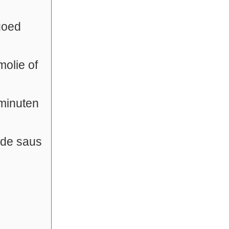
goed
molie of
 minuten
 de saus