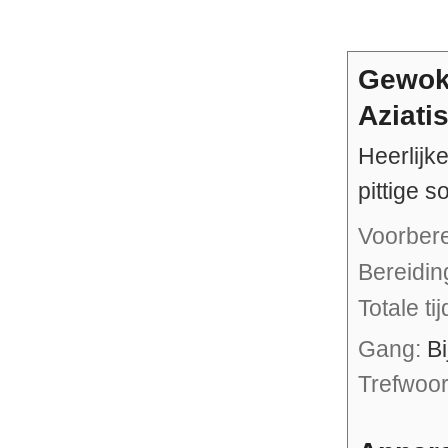
Gewokt
Aziatis
Heerlijk
pittige s
Voorber
Bereidi
Totale ti
Gang:
B
Trefwoo