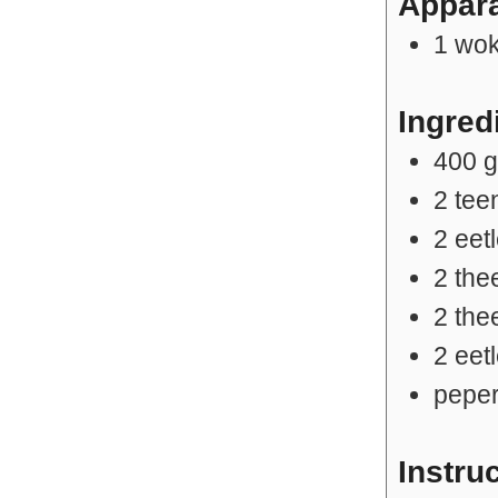
Appar
1 wo
Ingred
400
2
tee
2
eet
2
the
2
the
2
eet
peper
Instru