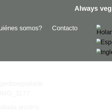
Always veg
uiénes somos?
Contacto
alada arcoiris