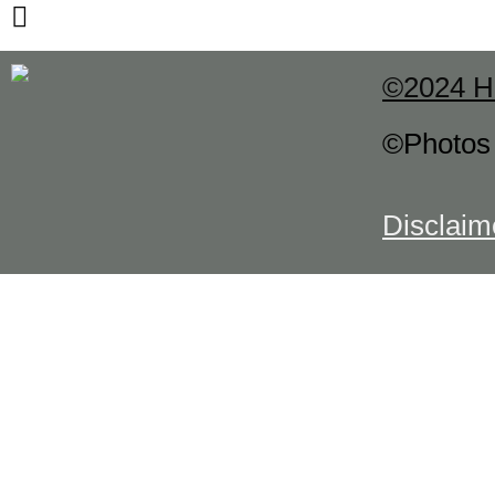
©2024 H
©Photo
Disclaim