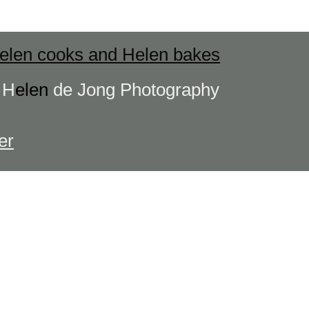
elen cooks and Helen bakes
s
H
elen
de Jong Photography
er