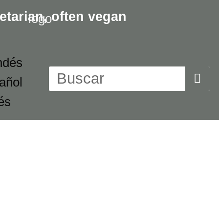
etarian,
often vegan