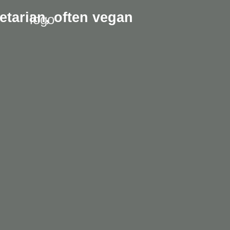
etarian,
often vegan