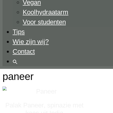
Vegan
Koolhydraatarm
Voor studenten
Tips
Wie zijn wij?
Contact
paneer
Palak Paneer, spinazie met