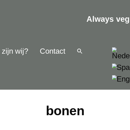
Always veg
zijn wij?
Contact
bonen