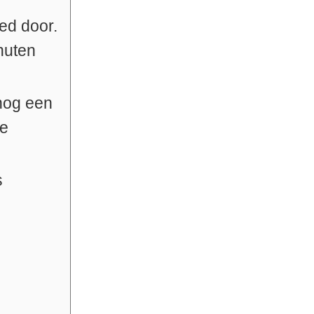
ed door.
nuten
 nog een
je
s
n