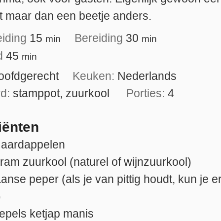
 maar dan een beetje anders.
eiding
15
Bereiding
30
min
min
jd
45
min
oofdgerecht
Keuken:
Nederlands
rd:
stamppot, zuurkool
Porties:
4
iënten
aardappelen
gram
zuurkool (naturel of wijnzuurkool)
anse peper (als je van pittig houdt, kun je er
)
lepels
ketjap manis