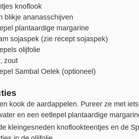
ntjes
knoflook
n
blikje ananasschijven
lepel
plantaardige margarine
ram
sojaspek (zie recept sojaspek)
lepels
olijfolie
, zout
lepel
Sambal Oelek (optioneel)
cties
 en kook de aardappelen. Pureer ze met iets
ater en een eetlepel plantaardige margarin
 de kleingesneden knoflookteentjes en de 
jes in de olijfolie.