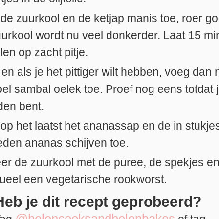
de zuurkool en de ketjap manis toe, roer go
urkool wordt nu veel donkerder. Laat 15 mi
len op zacht pitje.
 en als je het pittiger wilt hebben, voeg dan
pel sambal oelek toe. Proef nog eens totdat 
den bent.
op het laatst het ananassap en de in stukje
den ananas schijven toe.
er de zuurkool met de puree, de spekjes e
ueel een vegetarische rookworst.
Heb je dit recept geprobeerd?
@helencooksandhelenbakes