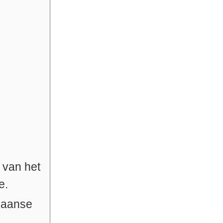
 van het
e.
Spaanse