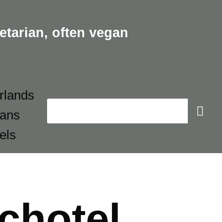
etarian,
often vegan
chotel