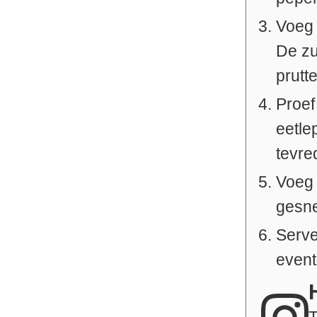
Voeg 
De zu
prutte
Proef
eetle
tevre
Voeg 
gesne
Serve
event