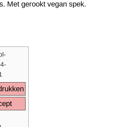
rs. Met gerookt vegan spek.
drukken
cept
n