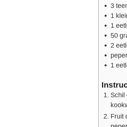
3
tee
1
klei
1
eet
50
g
2
eet
peper
1
eet
Instru
Schil
kookw
Fruit
pepert