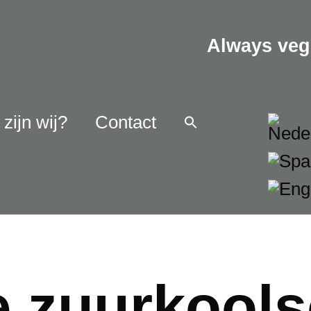
Always veg
zijn wij?
Contact
ge zuurkools