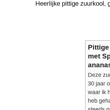
Heerlijke pittige zuurkool
Pittig
met Sp
anana
Deze zuu
30 jaar 
waar ik 
heb geha
steeds p