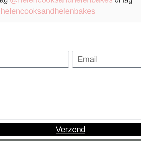
Tag
of tag
#helencooksandhelenbakes
Verzend