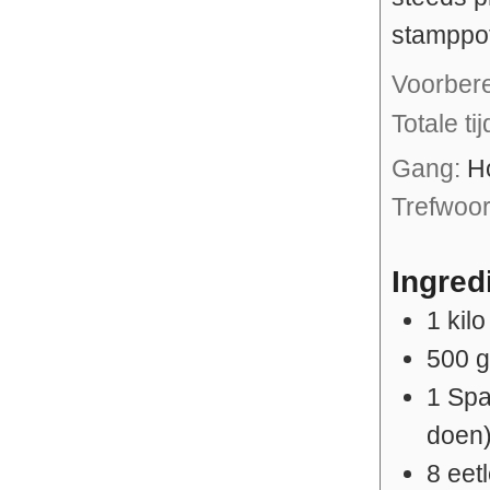
stamppot
Voorber
Totale ti
Gang:
H
Trefwoo
Ingred
1
kilo
500
1
Spa
doen
8
eet