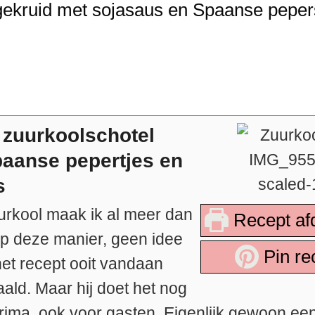
, gekruid met sojasaus en Spaanse pepe
e zuurkoolschotel
aanse pepertjes en
s
rkool maak ik al meer dan
Recept af
op deze manier, geen idee
Pin re
het recept ooit vandaan
ald. Maar hij doet het nog
rima, ook voor gasten. Eigenlijk gewoon ee