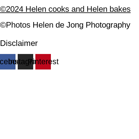
©2024 Helen cooks and Helen bakes
©Photos
H
elen
de Jong Photography
Disclaimer
cebook
Instagram
Pinterest