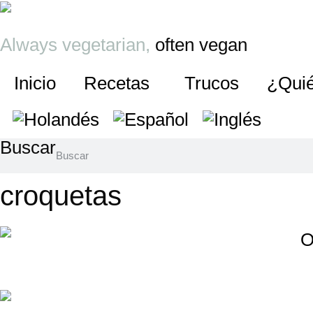
Ir
al
Always vegetarian,
often vegan
contenido
Inicio
Recetas
Trucos
¿Qui
Buscar
croquetas