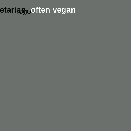
etarian,
often vegan