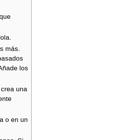
 que
ola.
os más.
 pasados
 Añade los
e crea una
ente
ra o en un