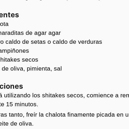
ientes
ota
haraditas de
agar agar
ro
caldo de setas o caldo de verduras
ampiñones
shitakes secos
 de oliva, pimienta, sal
cciones
á utilizando los shitakes secos, comience a re
te 15 minutos.
as tanto, freír la chalota finamente picada en u
ite de oliva.