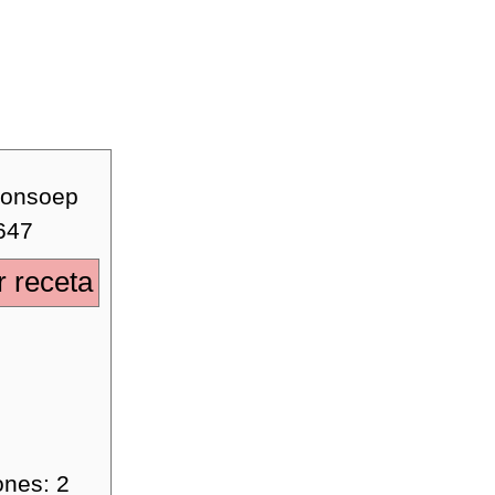
 receta
ones:
2