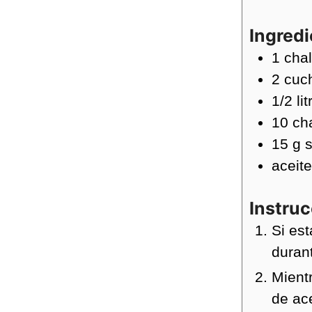
Ingred
1
chal
2
cuc
1/2
lit
10
ch
15
g
aceite
Instru
Si est
duran
Mientr
de ace