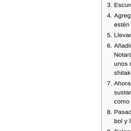
Escurr
Agreg
estén
Llevar
Añadi
Notar
unos 
shitak
Ahora 
susta
como 
Pasad
bol y 