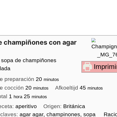
e champiñones con agar
a sopa de champiñones
Imprimir
lada
e preparación
20
minutos
e cocción
20
Afkoeltijd
45
minutos
minutos
otal
1
25
hora
minutos
eceta:
aperitivo
Origen:
Británica
 claves:
agar agar, champinones, sopa
Raci