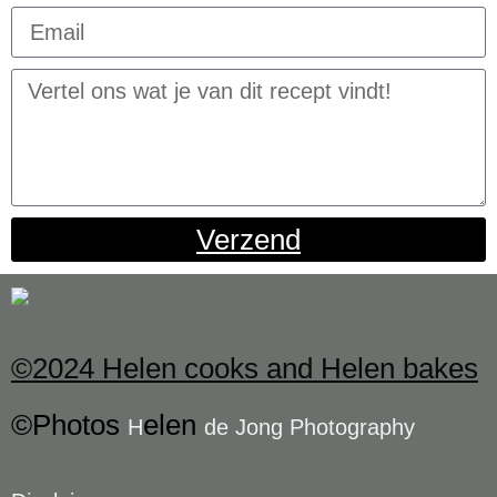
Verzend
©2024 Helen cooks and Helen bakes
©Photos
elen
H
de Jong Photography