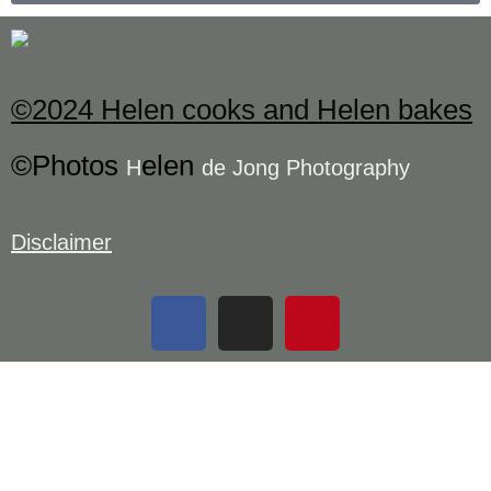
©2024 Helen cooks and Helen bakes
©Photos
elen
H
de Jong Photography
Disclaimer