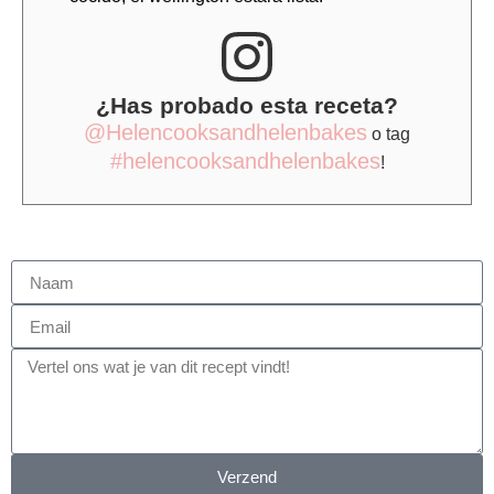
¿Has probado esta receta?
@Helencooksandhelenbakes
o tag
#helencooksandhelenbakes
!
Verzend