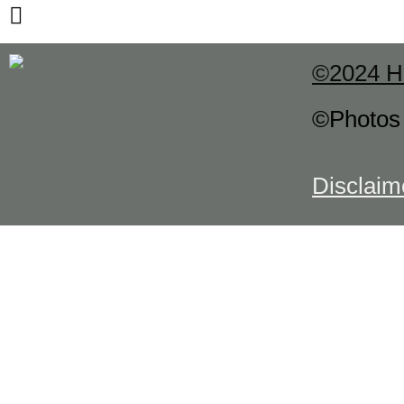
©2024 H
©Photo
Disclaim