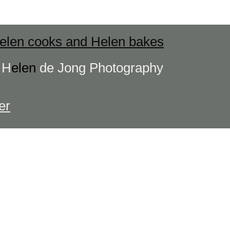
elen cooks and Helen bakes
s
H
elen
de Jong Photography
er