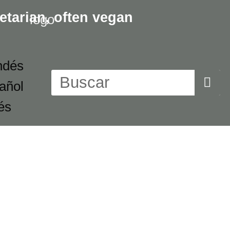
etarian,
often vegan