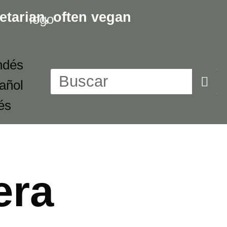
etarian,
often vegan
era