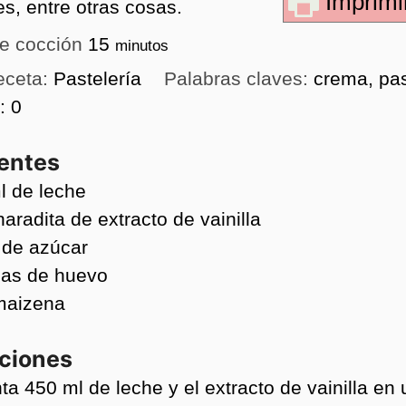
Imprimir
les, entre otras cosas.
e cocción
15
minutos
eceta:
Pastelería
Palabras claves:
crema, pas
s:
0
ientes
l
de leche
haradita
de extracto de vainilla
de azúcar
as de huevo
maizena
cciones
ta 450 ml de leche y el extracto de vainilla en