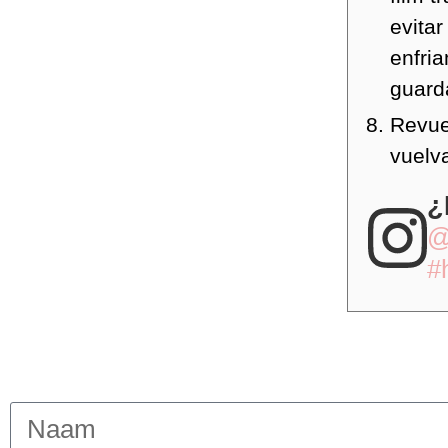
evitar
enfri
guard
Revue
vuelv
¿
@
#