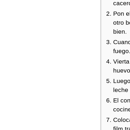
cacero
Pon e
otro 
bien.
Cuando
fuego
Viert
huevo
Luego 
leche 
El co
cocin
Coloc
film 