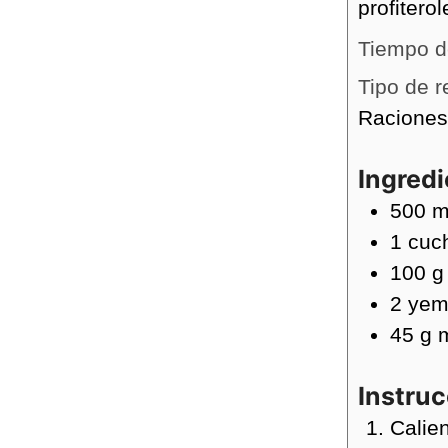
profitero
Tiempo d
Tipo de r
Racione
Ingred
500
m
1
cuc
100
g
2
yem
45
g
Instru
Calien