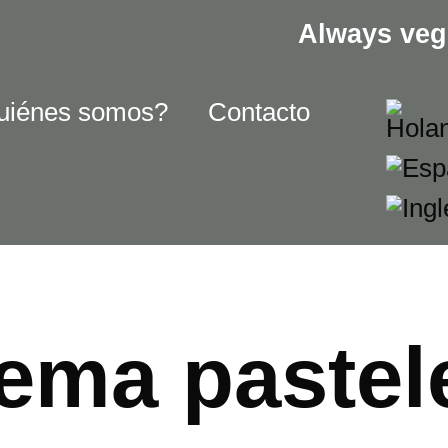
Always veg
uiénes somos?
Contacto
ema pastel