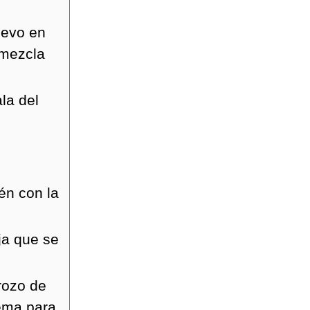
uevo en
 mezcla
ala del
én con la
ja que se
rozo de
rema para