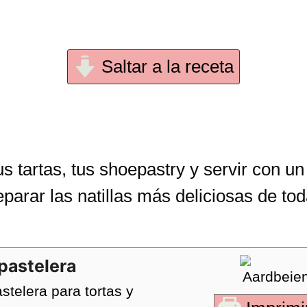
Saltar a la receta
s tartas, tus shoepastry y servir con u
eparar las natillas más deliciosas de tod
pastelera
telera para tortas y