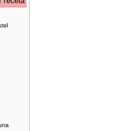
 receta
tel
 una